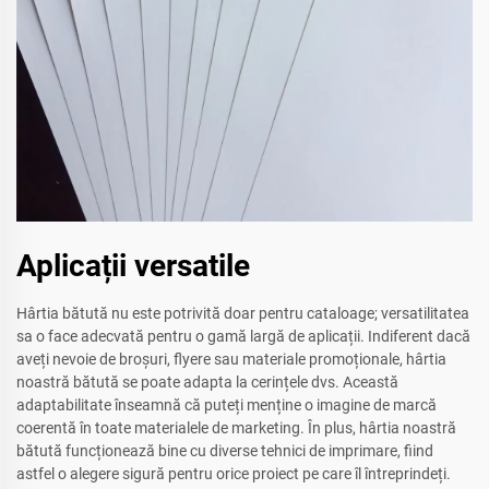
Aplicații versatile
Hârtia bătută nu este potrivită doar pentru cataloage; versatilitatea
sa o face adecvată pentru o gamă largă de aplicații. Indiferent dacă
aveți nevoie de broșuri, flyere sau materiale promoționale, hârtia
noastră bătută se poate adapta la cerințele dvs. Această
adaptabilitate înseamnă că puteți menține o imagine de marcă
coerentă în toate materialele de marketing. În plus, hârtia noastră
bătută funcționează bine cu diverse tehnici de imprimare, fiind
astfel o alegere sigură pentru orice proiect pe care îl întreprindeți.