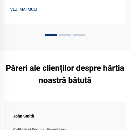
raft. Deblocați soluții premium de branding pentru produsele
dumneavoastră. Aflați mai multe acum.
VEZI MAI MULT
Păreri ale clienților despre hârtia
noastră bătută
John Smith
Calitate și Serviciu Excepțional