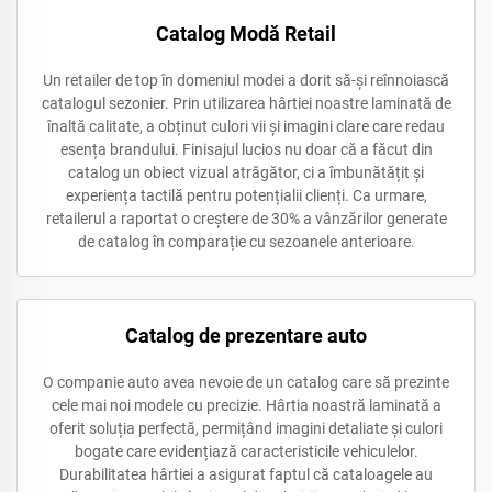
Catalog Modă Retail
Un retailer de top în domeniul modei a dorit să-și reînnoiască
catalogul sezonier. Prin utilizarea hârtiei noastre laminată de
înaltă calitate, a obținut culori vii și imagini clare care redau
esența brandului. Finisajul lucios nu doar că a făcut din
catalog un obiect vizual atrăgător, ci a îmbunătățit și
experiența tactilă pentru potențialii clienți. Ca urmare,
retailerul a raportat o creștere de 30% a vânzărilor generate
de catalog în comparație cu sezoanele anterioare.
Catalog de prezentare auto
O companie auto avea nevoie de un catalog care să prezinte
cele mai noi modele cu precizie. Hârtia noastră laminată a
oferit soluția perfectă, permițând imagini detaliate și culori
bogate care evidențiază caracteristicile vehiculelor.
Durabilitatea hârtiei a asigurat faptul că cataloagele au