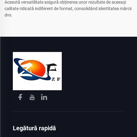
Această versatilitate asigură obținerea unor rezultate de aceeași
calitate ridicată indiferent de format, consolidând identitatea mărcii
dvs.
Legătură rapidă