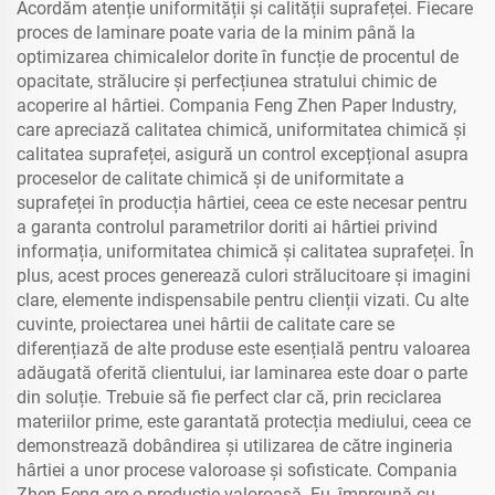
Acordăm atenție uniformității și calității suprafeței. Fiecare
proces de laminare poate varia de la minim până la
optimizarea chimicalelor dorite în funcție de procentul de
opacitate, strălucire și perfecțiunea stratului chimic de
acoperire al hârtiei. Compania Feng Zhen Paper Industry,
care apreciază calitatea chimică, uniformitatea chimică și
calitatea suprafeței, asigură un control excepțional asupra
proceselor de calitate chimică și de uniformitate a
suprafeței în producția hârtiei, ceea ce este necesar pentru
a garanta controlul parametrilor doriti ai hârtiei privind
informația, uniformitatea chimică și calitatea suprafeței. În
plus, acest proces generează culori strălucitoare și imagini
clare, elemente indispensabile pentru clienții vizati. Cu alte
cuvinte, proiectarea unei hârtii de calitate care se
diferențiază de alte produse este esențială pentru valoarea
adăugată oferită clientului, iar laminarea este doar o parte
din soluție. Trebuie să fie perfect clar că, prin reciclarea
materiilor prime, este garantată protecția mediului, ceea ce
demonstrează dobândirea și utilizarea de către ingineria
hârtiei a unor procese valoroase și sofisticate. Compania
Zhen Feng are o producție valoroasă. Eu, împreună cu