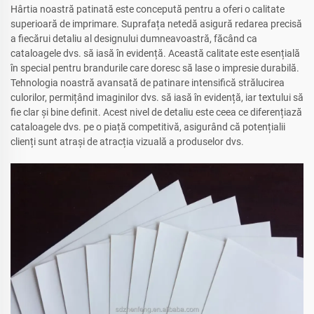
Hârtia noastră patinată este concepută pentru a oferi o calitate
superioară de imprimare. Suprafața netedă asigură redarea precisă
a fiecărui detaliu al designului dumneavoastră, făcând ca
cataloagele dvs. să iasă în evidență. Această calitate este esențială
în special pentru brandurile care doresc să lase o impresie durabilă.
Tehnologia noastră avansată de patinare intensifică strălucirea
culorilor, permițând imaginilor dvs. să iasă în evidență, iar textului să
fie clar și bine definit. Acest nivel de detaliu este ceea ce diferențiază
cataloagele dvs. pe o piață competitivă, asigurând că potențialii
clienți sunt atrași de atracția vizuală a produselor dvs.