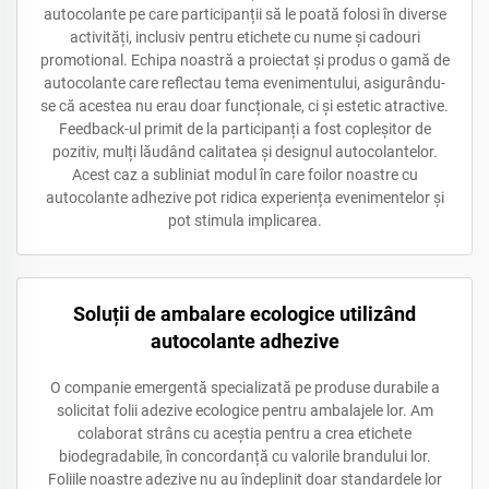
autocolante pe care participanții să le poată folosi în diverse
activități, inclusiv pentru etichete cu nume și cadouri
promotional. Echipa noastră a proiectat și produs o gamă de
autocolante care reflectau tema evenimentului, asigurându-
se că acestea nu erau doar funcționale, ci și estetic atractive.
Feedback-ul primit de la participanți a fost copleșitor de
pozitiv, mulți lăudând calitatea și designul autocolantelor.
Acest caz a subliniat modul în care foilor noastre cu
autocolante adhezive pot ridica experiența evenimentelor și
pot stimula implicarea.
Soluții de ambalare ecologice utilizând
autocolante adhezive
O companie emergentă specializată pe produse durabile a
solicitat folii adezive ecologice pentru ambalajele lor. Am
colaborat strâns cu aceștia pentru a crea etichete
biodegradabile, în concordanță cu valorile brandului lor.
Foliile noastre adezive nu au îndeplinit doar standardele lor