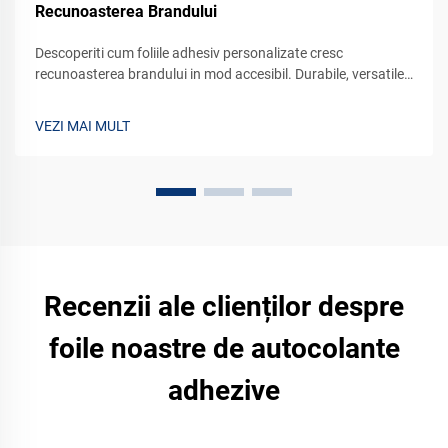
Recunoasterea Brandului
Descoperiti cum foliile adhesiv personalizate cresc
recunoasterea brandului in mod accesibil. Durabile, versatile
si usor de impartasit - transforma clientii in ambasadorii
brandului. Aflati mai multe acum.
VEZI MAI MULT
Recenzii ale clienților despre
foile noastre de autocolante
adhezive