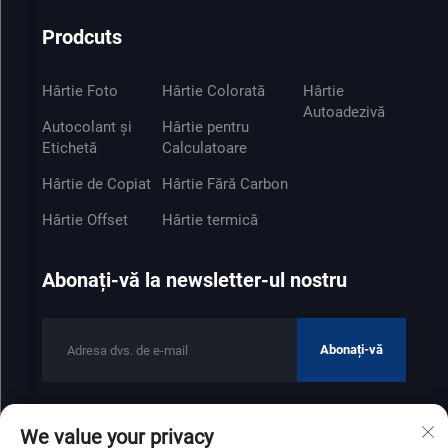
Prodcuts
Hârtie Foto
Hârtie Colorată
Hârtie
Autoadezivă
Autocolant și
Hârtie pentru
Etichetă
Calculatoare
Hârtie de Copiat
Hârtie Fără Carbon
Hârtie Offset
Hârtie termică
Abonați-vă la newsletter-ul nostru
Abonați-vă
We value your privacy
Drepturi de autor © 2025 de Shandong Zhenfeng Paper Industry