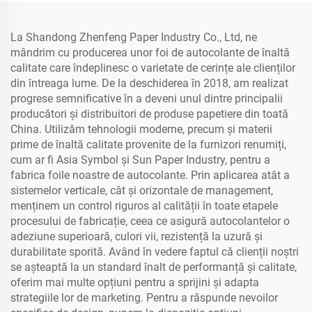
La Shandong Zhenfeng Paper Industry Co., Ltd, ne
mândrim cu producerea unor foi de autocolante de înaltă
calitate care îndeplinesc o varietate de cerințe ale clienților
din întreaga lume. De la deschiderea în 2018, am realizat
progrese semnificative în a deveni unul dintre principalii
producători și distribuitori de produse papetiere din toată
China. Utilizăm tehnologii moderne, precum și materii
prime de înaltă calitate provenite de la furnizori renumiți,
cum ar fi Asia Symbol și Sun Paper Industry, pentru a
fabrica foile noastre de autocolante. Prin aplicarea atât a
sistemelor verticale, cât și orizontale de management,
menținem un control riguros al calității în toate etapele
procesului de fabricație, ceea ce asigură autocolantelor o
adeziune superioară, culori vii, rezistență la uzură și
durabilitate sporită. Având în vedere faptul că clienții noștri
se așteaptă la un standard înalt de performanță și calitate,
oferim mai multe opțiuni pentru a sprijini și adapta
strategiile lor de marketing. Pentru a răspunde nevoilor