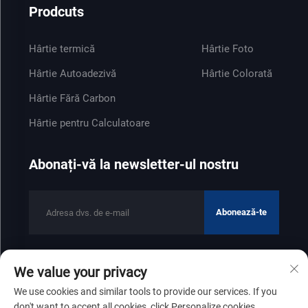
Prodcuts
Hârtie termică
Hârtie Foto
Hârtie Autoadezivă
Hârtie Colorată
Hârtie Fără Carbon
Hârtie pentru Calculatoare
Abonați-vă la newsletter-ul nostru
Abonează-te
We value your privacy
Drepturi de autor © 2025 de Shandong Zhenfeng Paper Industry
We use cookies and similar tools to provide our services. If you
Co., Ltd
Politica de confidențialitate
don't want to accept all cookies, click Personalize cookies.