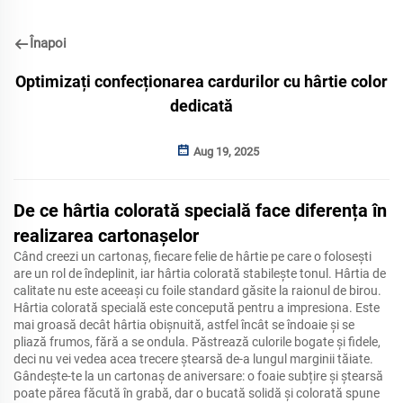
Înapoi
Optimizați confecționarea cardurilor cu hârtie color
dedicată
Aug 19, 2025
De ce hârtia colorată specială face diferența în
realizarea cartonașelor
Când creezi un cartonaș, fiecare felie de hârtie pe care o folosești
are un rol de îndeplinit, iar hârtia colorată stabilește tonul. Hârtia de
calitate nu este aceeași cu foile standard găsite la raionul de birou.
Hârtia colorată specială este concepută pentru a impresiona. Este
mai groasă decât hârtia obișnuită, astfel încât se îndoaie și se
pliază frumos, fără a se ondula. Păstrează culorile bogate și fidele,
deci nu vei vedea acea trecere ștearsă de-a lungul marginii tăiate.
Gândește-te la un cartonaș de aniversare: o foaie subțire și ștearsă
poate părea făcută în grabă, dar o bucată solidă și colorată spune