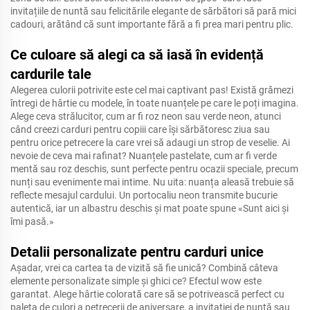
invitațiile de nuntă sau felicitările elegante de sărbători să pară mici
cadouri, arătând că sunt importante fără a fi prea mari pentru plic.
Ce culoare să alegi ca să iasă în evidență
cardurile tale
Alegerea culorii potrivite este cel mai captivant pas! Există grămezi
întregi de hârtie cu modele, în toate nuanțele pe care le poți imagina.
Alege ceva strălucitor, cum ar fi roz neon sau verde neon, atunci
când creezi carduri pentru copiii care își sărbătoresc ziua sau
pentru orice petrecere la care vrei să adaugi un strop de veselie. Ai
nevoie de ceva mai rafinat? Nuanțele pastelate, cum ar fi verde
mentă sau roz deschis, sunt perfecte pentru ocazii speciale, precum
nunți sau evenimente mai intime. Nu uita: nuanța aleasă trebuie să
reflecte mesajul cardului. Un portocaliu neon transmite bucurie
autentică, iar un albastru deschis și mat poate spune «Sunt aici și
îmi pasă.»
Detalii personalizate pentru carduri unice
Așadar, vrei ca cartea ta de vizită să fie unică? Combină câteva
elemente personalizate simple și ghici ce? Efectul wow este
garantat. Alege hârtie colorată care să se potrivească perfect cu
paleta de culori a petrecerii de aniversare, a invitației de nuntă sau