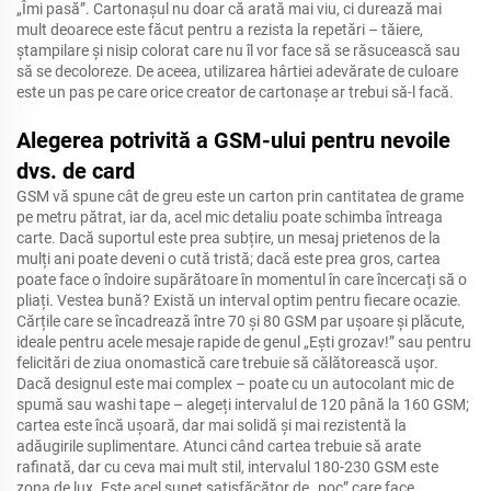
„Îmi pasă”. Cartonașul nu doar că arată mai viu, ci durează mai
mult deoarece este făcut pentru a rezista la repetări – tăiere,
ștampilare și nisip colorat care nu îl vor face să se răsucească sau
să se decoloreze. De aceea, utilizarea hârtiei adevărate de culoare
este un pas pe care orice creator de cartonașe ar trebui să-l facă.
Alegerea potrivită a GSM-ului pentru nevoile
dvs. de card
GSM vă spune cât de greu este un carton prin cantitatea de grame
pe metru pătrat, iar da, acel mic detaliu poate schimba întreaga
carte. Dacă suportul este prea subțire, un mesaj prietenos de la
mulți ani poate deveni o cută tristă; dacă este prea gros, cartea
poate face o îndoire supărătoare în momentul în care încercați să o
pliați. Vestea bună? Există un interval optim pentru fiecare ocazie.
Cărțile care se încadrează între 70 și 80 GSM par ușoare și plăcute,
ideale pentru acele mesaje rapide de genul „Ești grozav!” sau pentru
felicitări de ziua onomastică care trebuie să călătorească ușor.
Dacă designul este mai complex – poate cu un autocolant mic de
spumă sau washi tape – alegeți intervalul de 120 până la 160 GSM;
cartea este încă ușoară, dar mai solidă și mai rezistentă la
adăugirile suplimentare. Atunci când cartea trebuie să arate
rafinată, dar cu ceva mai mult stil, intervalul 180-230 GSM este
zona de lux. Este acel sunet satisfăcător de „poc” care face