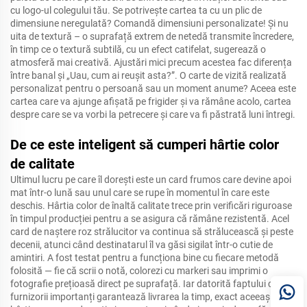
cu logo-ul colegului tău. Se potrivește cartea ta cu un plic de
dimensiune neregulată? Comandă dimensiuni personalizate! Și nu
uita de textură – o suprafață extrem de netedă transmite încredere,
în timp ce o textură subtilă, cu un efect catifelat, sugerează o
atmosferă mai creativă. Ajustări mici precum acestea fac diferența
între banal și „Uau, cum ai reușit asta?”. O carte de vizită realizată
personalizat pentru o persoană sau un moment anume? Aceea este
cartea care va ajunge afișată pe frigider și va rămâne acolo, cartea
despre care se va vorbi la petrecere și care va fi păstrată luni întregi.
De ce este inteligent să cumperi hârtie color
de calitate
Ultimul lucru pe care îl dorești este un card frumos care devine apoi
mat într-o lună sau unul care se rupe în momentul în care este
deschis. Hârtia color de înaltă calitate trece prin verificări riguroase
în timpul producției pentru a se asigura că rămâne rezistentă. Acel
card de naștere roz strălucitor va continua să strălucească și peste
decenii, atunci când destinatarul îl va găsi sigilat într-o cutie de
amintiri. A fost testat pentru a funcționa bine cu fiecare metodă
folosită — fie că scrii o notă, colorezi cu markeri sau imprimi o
fotografie prețioasă direct pe suprafață. Iar datorită faptului că
furnizorii importanți garantează livrarea la timp, exact aceeași