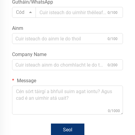
Gutháin/WhatsApp
Cód
0/100
Ainm
0/100
Company Name
0/200
Message
0/1000
Seol