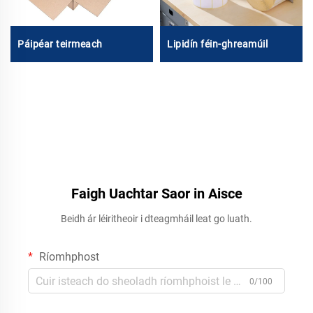
Páipéar teirmeach
Lipidín féin-ghreamúil
Faigh Uachtar Saor in Aisce
Beidh ár léiritheoir i dteagmháil leat go luath.
Ríomhphost
0/100