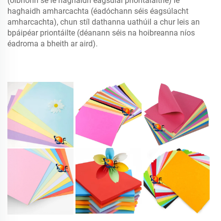
(oibríonn sé le haghaidh éagsúlaí priontálaithe) le
haghaidh amharcachta (éadóchann séis éagsúlacht
amharcachta), chun stíl dathanna uathúil a chur leis an
bpáipéar priontáilte (déanann séis na hoibreanna níos
éadroma a bheith ar aird).