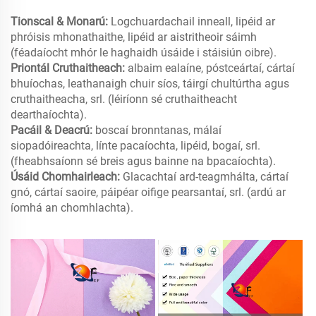
Tionscal & Monarú:
Logchuardachail inneall, lipéid ar
phróisis mhonathaithe, lipéid ar aistritheoir sáimh
(féadaíocht mhór le haghaidh úsáide i stáisiún oibre).
Priontál Cruthaitheach:
albaim ealaíne, póstceártaí, cártaí
bhuíochas, leathanaigh chuir síos, táirgí chultúrtha agus
cruthaitheacha, srl. (léiríonn sé cruthaitheacht
dearthaíochta).
Pacáil & Deacrú:
boscaí bronntanas, málaí
siopadóireachta, línte pacaíochta, lipéid, bogaí, srl.
(fheabhsaíonn sé breis agus bainne na bpacaíochta).
Úsáid Chomhairleach:
Glacachtaí ard-teagmhálta, cártaí
gnó, cártaí saoire, páipéar oifige pearsantaí, srl. (ardú ar
íomhá an chomhlachta).