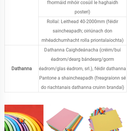
fhormáid mhóir cosúil le haghaidh
posterí)
Rollaí: Leithead 40-2000mm (féidir
saincheapadh; oiriúnach don
mhéadchumhacht rolla priontalaíochta)
Dathanna Caighdeánacha (créim/buí
éadrom/dearg bándearg/gorm
Dathanna
éadrom/glas éadrom, srl.), féidir dathanna
Pantone a shaincheapadh (freagraíonn sé
do riachtanais dathanna cruinn brandaí)