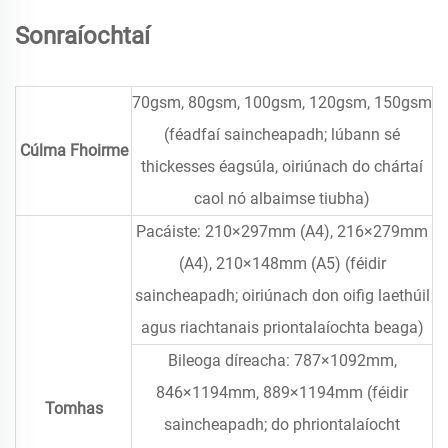
Sonraíochtaí
70gsm, 80gsm, 100gsm, 120gsm, 150gsm
(féadfaí saincheapadh; lúbann sé
Cúlma Fhoirme
thickesses éagsúla, oiriúnach do chártaí
caol nó albaimse tiubha)
Pacáiste: 210×297mm (A4), 216×279mm
(A4), 210×148mm (A5) (féidir
saincheapadh; oiriúnach don oifig laethúil
agus riachtanais priontalaíochta beaga)
Bileoga díreacha: 787×1092mm,
846×1194mm, 889×1194mm (féidir
Tomhas
saincheapadh; do phriontalaíocht