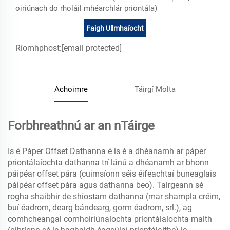
oiriúnach do rholáil mhéarchlár priontála)
Faigh Ullmhaíocht
Ríomhphost:
[email protected]
Achoimre
Táirgí Molta
Forbhreathnú ar an nTáirge
Is é Páper Offset Dathanna é is é a dhéanamh ar páper
priontálaíochta dathanna trí lánú a dhéanamh ar bhonn
páipéar offset pára (cuimsíonn séis éifeachtaí buneaglais
páipéar offset pára agus dathanna beo). Tairgeann sé
rogha shaibhir de shiostam dathanna (mar shampla créim,
buí éadrom, dearg bándearg, gorm éadrom, srl.), ag
comhcheangal comhoiriúnaíochta priontálaíochta maith