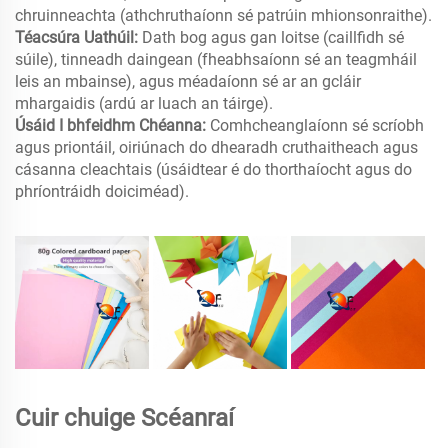
chruinneachta (athchruthaíonn sé patrúin mhionsonraithe).
Téacsúra Uathúil:
Dath bog agus gan loitse (caillfidh sé
súile), tinneadh daingean (fheabhsaíonn sé an teagmháil
leis an mbainse), agus méadaíonn sé ar an gcláir
mhargaidis (ardú ar luach an táirge).
Úsáid I bhfeidhm Chéanna:
Comhcheanglaíonn sé scríobh
agus priontáil, oiriúnach do dhearadh cruthaitheach agus
cásanna cleachtais (úsáidtear é do thorthaíocht agus do
phríontráidh doiciméad).
Cuir chuige Scéanraí​