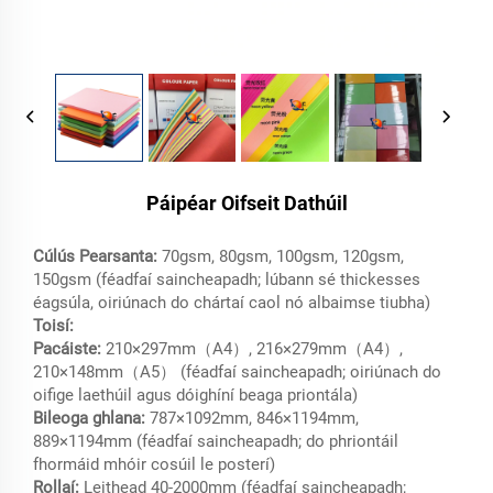
Páipéar Oifseit Dathúil
Cúlús Pearsanta:
70gsm, 80gsm, 100gsm, 120gsm,
150gsm (féadfaí saincheapadh; lúbann sé thickesses
éagsúla, oiriúnach do chártaí caol nó albaimse tiubha)
Toisí:
Pacáiste:
210×297mm（A4）, 216×279mm（A4）,
210×148mm（A5） (féadfaí saincheapadh; oiriúnach do
oifige laethúil agus dóighíní beaga priontála)
Bileoga ghlana:
787×1092mm, 846×1194mm,
889×1194mm (féadfaí saincheapadh; do phriontáil
fhormáid mhóir cosúil le posterí)
Rollaí:
Leithead 40-2000mm (féadfaí saincheapadh;