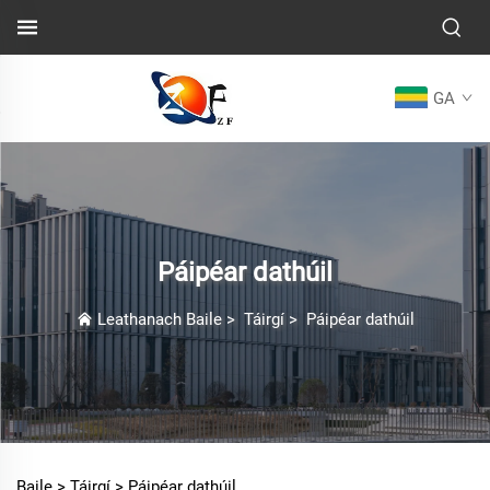
GA
Páipéar dathúil
Leathanach Baile
>
Táirgí
>
Páipéar dathúil
Baile >
Táirgí
>
Páipéar dathúil