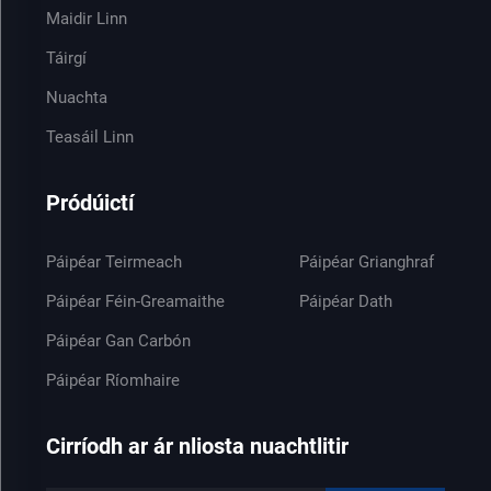
Maidir Linn
Táirgí
Nuachta
Teasáil Linn
Pródúictí
Páipéar Teirmeach
Páipéar Grianghraf
Páipéar Féin-Greamaithe
Páipéar Dath
Páipéar Gan Carbón
Páipéar Ríomhaire
Cirríodh ar ár nliosta nuachtlitir