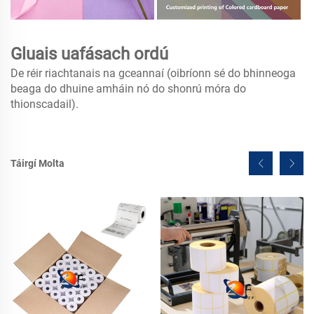
Gluais uafásach ordú
De réir riachtanais na gceannaí (oibríonn sé do bhinneoga
beaga do dhuine amháin nó do shonrú móra do
thionscadail).
Táirgí Molta