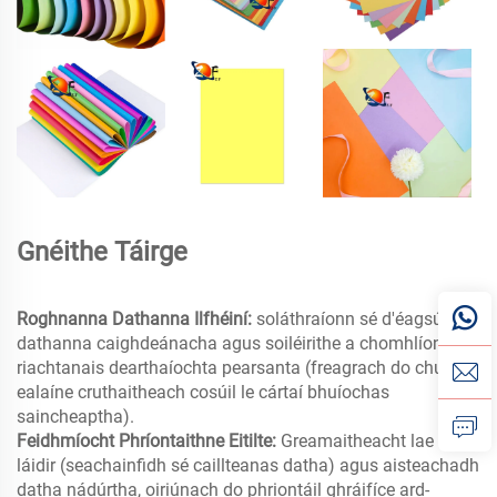
Gnéithe Táirge
Roghnanna Dathanna Ilfhéiní:
soláthraíonn sé d'éagsúla
dathanna caighdeánacha agus soiléirithe a chomhlíonann
riachtanais dearthaíochta pearsanta (freagrach do chuid
ealaíne cruthaitheach cosúil le cártaí bhuíochas
saincheaptha).
Feidhmíocht Phríontaithne Eitilte:
Greamaitheacht lae inné
láidir (seachainfidh sé caillteanas datha) agus aisteachadh
datha nádúrtha, oiriúnach do phriontáil ghráifíce ard-