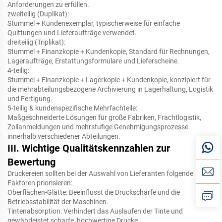
Anforderungen zu erfüllen.
zweiteilig (Duplikat):
Stummel + Kundenexemplar, typischerweise für einfache
Quittungen und Lieferaufträge verwendet.
dreiteilig (Triplikat):
Stummel + Finanzkopie + Kundenkopie, Standard für Rechnungen,
Lageraufträge, Erstattungsformulare und Lieferscheine.
4-teilig:
Stummel + Finanzkopie + Lagerkopie + Kundenkopie, konzipiert für
die mehrabteilungsbezogene Archivierung in Lagerhaltung, Logistik
und Fertigung.
5-teilig & kundenspezifische Mehrfachteile:
Maßgeschneiderte Lösungen für große Fabriken, Frachtlogistik,
Zollanmeldungen und mehrstufige Genehmigungsprozesse
innerhalb verschiedener Abteilungen.
III. Wichtige Qualitätskennzahlen zur
Bewertung
Druckereien sollten bei der Auswahl von Lieferanten folgende
Faktoren priorisieren:
Oberflächen-Glätte: Beeinflusst die Druckschärfe und die
Betriebsstabilität der Maschinen.
Tintenabsorption: Verhindert das Auslaufen der Tinte und
gewährleistet scharfe, hochwertige Drucke.