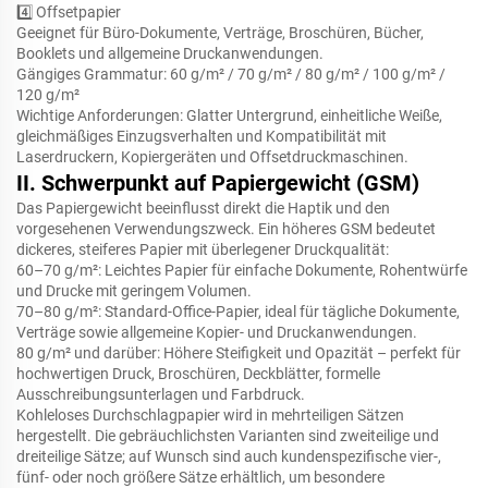
4️⃣
Offsetpapier
Geeignet für Büro-Dokumente, Verträge, Broschüren, Bücher,
Booklets und allgemeine Druckanwendungen.
Gängiges Grammatur: 60 g/m² / 70 g/m² / 80 g/m² / 100 g/m² /
120 g/m²
Wichtige Anforderungen: Glatter Untergrund, einheitliche Weiße,
gleichmäßiges Einzugsverhalten und Kompatibilität mit
Laserdruckern, Kopiergeräten und Offsetdruckmaschinen.
II. Schwerpunkt auf Papiergewicht (GSM)
Das Papiergewicht beeinflusst direkt die Haptik und den
vorgesehenen Verwendungszweck. Ein höheres GSM bedeutet
dickeres, steiferes Papier mit überlegener Druckqualität:
60–70 g/m²: Leichtes Papier für einfache Dokumente, Rohentwürfe
und Drucke mit geringem Volumen.
70–80 g/m²: Standard-Office-Papier, ideal für tägliche Dokumente,
Verträge sowie allgemeine Kopier- und Druckanwendungen.
80 g/m² und darüber: Höhere Steifigkeit und Opazität – perfekt für
hochwertigen Druck, Broschüren, Deckblätter, formelle
Ausschreibungsunterlagen und Farbdruck.
Kohleloses Durchschlagpapier wird in mehrteiligen Sätzen
hergestellt. Die gebräuchlichsten Varianten sind zweiteilige und
dreiteilige Sätze; auf Wunsch sind auch kundenspezifische vier-,
fünf- oder noch größere Sätze erhältlich, um besondere