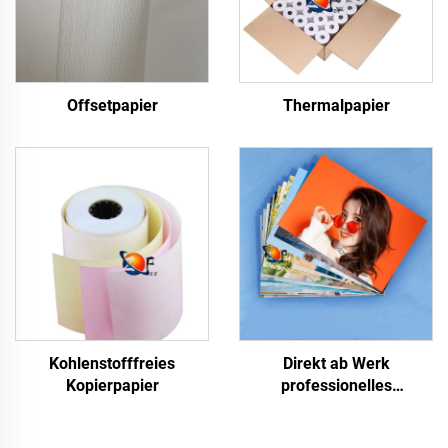
Offsetpapier
Thermalpapier
Kohlenstofffreies
Direkt ab Werk
Kopierpapier
professionelles
glänzendes/mattes
Fotopapier, wasserfest für