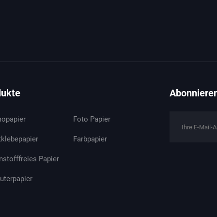
dukte
Abonnieren
opapier
Foto Papier
tklebepapier
Farbpapier
nstofffreies Papier
terpapier