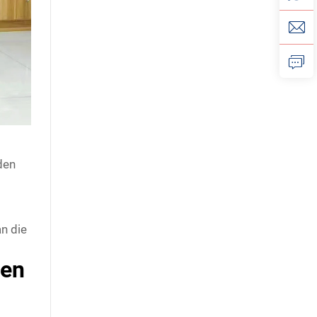
den
n die
men