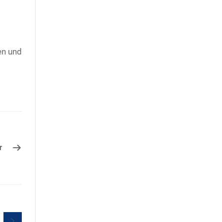
en und
r