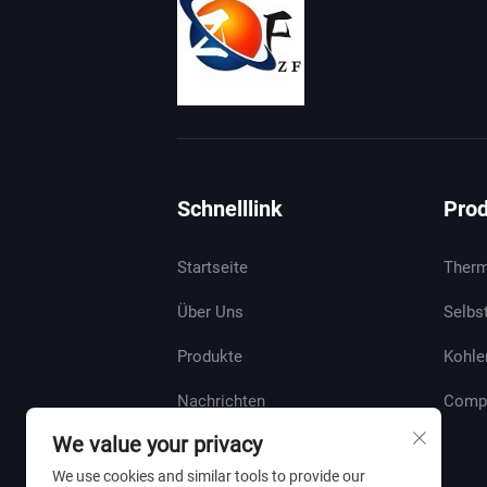
Schnelllink
Pro
Startseite
Therm
Über Uns
Selbs
Produkte
Kohle
Nachrichten
Compu
We value your privacy
Kontaktieren Sie Uns
We use cookies and similar tools to provide our