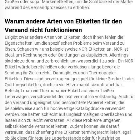
Größen oder sogar Markenetiketten, um die Sichtbarkeit der Marke
während des Versandprozesses zu erhöhen.
Warum andere Arten von Etiketten für den
Versand nicht funktionieren
Es gibt zwar andere Arten von Etiketten, doch ihnen fehlen die
Eigenschaften, um die spezifischen Probleme beim Versand zu
lösen. Schauen wir uns beispielsweise NCR-Etiketten an. NCR ist
ideal, um Rechnungen oder Quittungen zu duplizieren. Allerdings
sind sie zu dünn und zerbrechlich, um wasserdicht zu sein. Ein NCR-
Etikett würde bereits reißen oder verblassen, lange bevor die
Sendung ihr Ziel erreicht. Dann gibt es noch Thermopapier-
Etiketten. Diese sind hervorragend geeignet für kleine Produkt- oder
Quittungsetiketten, doch zu viel Hitze macht sie unbrauchbar.
Befestigt man ein Thermopapier-Etikett auf einem heißen
Lieferwagen, verschwindet der Text vermutlich vollständig. Auch für
den Versand ungeeignet sind beschichtete Papieretiketten, die
beispielsweise auch für hochwertige Katalogdrucke verwendet
werden. Sie haften schlecht auf ungleichmäßigen Oberflächen und
lassen sich zu leicht verkratzen. All diese Probleme umgehen
selbstklebende Versandetiketten. Zudem können Sie darauf
vertrauen, dass Zhenfeng Ihre Etiketten termingerecht liefert, egal
ob Sie diese für reguläre Lagerbestände oder für kurzfristige